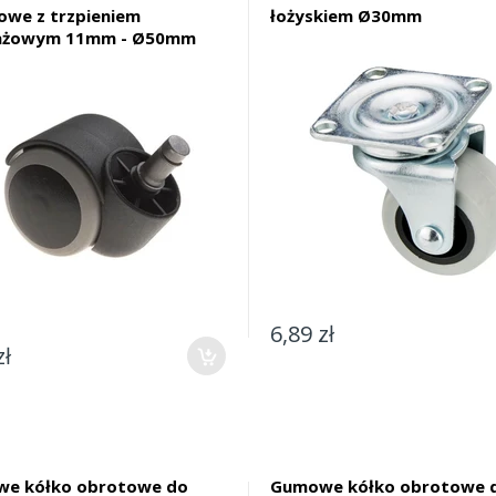
owe z trzpieniem
łożyskiem Ø30mm
ażowym 11mm - Ø50mm
6,89 zł
zł
e kółko obrotowe do
Gumowe kółko obrotowe 