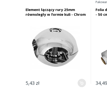
Pakowan
Element łączący rury 25mm
Folia 
równoległy w formie kuli - Chrom
- 50 c
5,43 zł
34,49