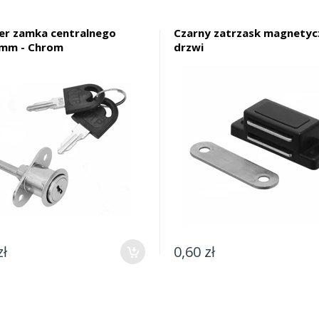
der zamka centralnego
Czarny zatrzask magnetyc
mm - Chrom
drzwi
zł
0,60 zł