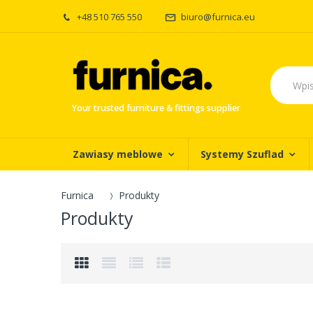
+48 510 765 550
biuro@furnica.eu
Your trusted furniture & fittings supplier
Zawiasy meblowe
Systemy Szuflad
Furnica
Produkty
Produkty