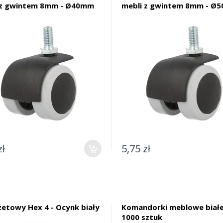
 z gwintem 8mm - Ø40mm
mebli z gwintem 8mm - Ø
zł
5,75 zł
zetowy Hex 4 - Ocynk biały
Komandorki meblowe białe
1000 sztuk