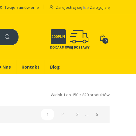
Twoje zamówienie
Zarejestruj się
lub
Zaloguj się
200PLN
0
DO DARMOWEJ DOSTAWY
O Nas
Kontakt
Blog
Widok 1 do 150 z 820 produktów
1
2
3
…
6