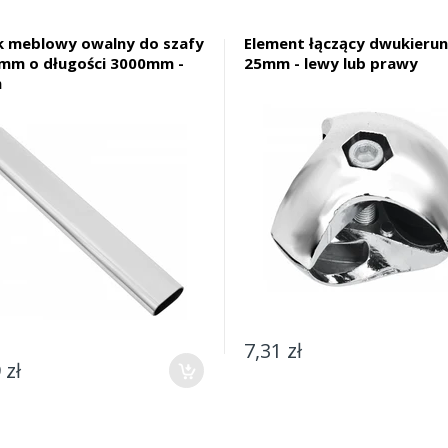
k meblowy owalny do szafy
Element łączący dwukieru
mm o długości 3000mm -
25mm - lewy lub prawy
m
7,31 zł
 zł