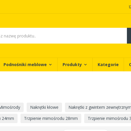
Podnośniki meblowe
Produkty
Kategorie
Mimośrody
Nakrętki kłowe
Nakrętki z gwintem zewnętrzny
du 24mm
Trzpienie mimośrodu 28mm
Trzpienie mimośrodu