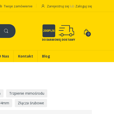
Twoje zamówienie
Zarejestruj się
lub
Zaloguj się
200PLN
0
DO DARMOWEJ DOSTAWY
O Nas
Kontakt
Blog
m
Trzpienie mimośrodu
 34mm
Złącza śrubowe