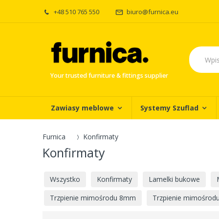
+48 510 765 550
biuro@furnica.eu
Your trusted furniture & fittings supplier
Zawiasy meblowe
Systemy Szuflad
Furnica
Konfirmaty
Konfirmaty
Wszystko
Konfirmaty
Lamelki bukowe
Trzpienie mimośrodu 8mm
Trzpienie mimośro