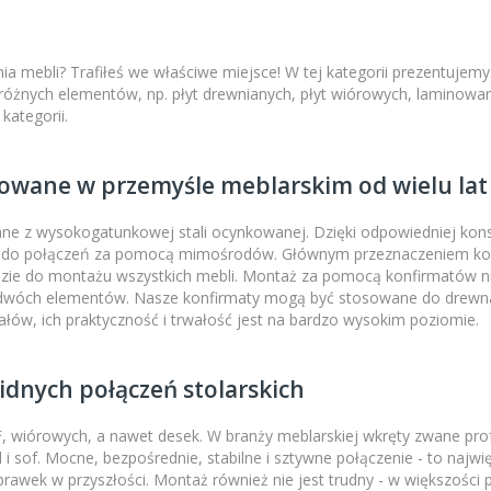
mebli? Trafiłeś we właściwe miejsce! W tej kategorii prezentujemy 
 różnych elementów, np. płyt drewnianych, płyt wiórowych, laminowan
kategorii.
owane w przemyśle meblarskim od wielu lat
ane z wysokogatunkowej stali ocynkowanej. Dzięki odpowiedniej konst
do połączeń za pomocą mimośrodów. Głównym przeznaczeniem konfi
ie do montażu wszystkich mebli. Montaż za pomocą konfirmatów nie
 dwóch elementów. Nasze konfirmaty mogą być stosowane do drewna, 
ałów, ich praktyczność i trwałość jest na bardzo wysokim poziomie.
idnych połączeń stolarskich
F, wiórowych, a nawet desek. W branży meblarskiej wkręty zwane pr
 i sof. Mocne, bezpośrednie, stabilne i sztywne połączenie - to naj
ek w przyszłości. Montaż również nie jest trudny - w większości 