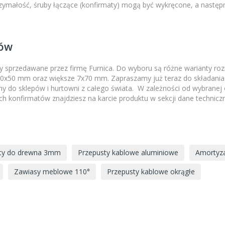
zymałość, śruby łączące (konfirmaty) mogą być wykręcone, a następ
tów
maty sprzedawane przez firmę Furnica. Do wyboru są różne warianty r
,0x50 mm oraz większe 7x70 mm. Zapraszamy już teraz do składania
my do sklepów i hurtowni z całego świata. W zależności od wybrane
konfirmatów znajdziesz na karcie produktu w sekcji dane techniczne.
ty do drewna 3mm
Przepusty kablowe aluminiowe
Amortyza
Zawiasy meblowe 110°
Przepusty kablowe okrągłe