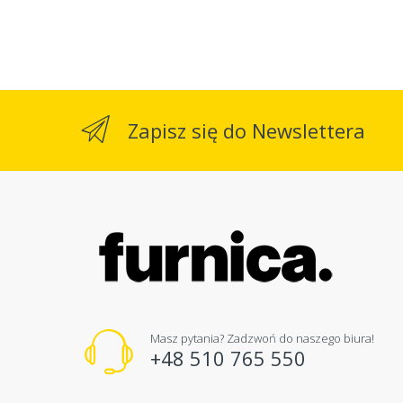
Zapisz się do Newslettera
Masz pytania? Zadzwoń do naszego biura!
+48 510 765 550