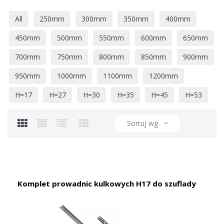
All
250mm
300mm
350mm
400mm
450mm
500mm
550mm
600mm
650mm
700mm
750mm
800mm
850mm
900mm
950mm
1000mm
1100mm
1200mm
H=17
H=27
H=30
H=35
H=45
H=53
Sortuj wg
Komplet prowadnic kulkowych H17 do szuflady