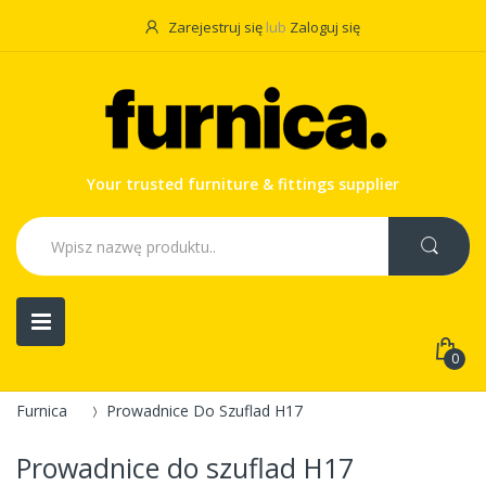
Zarejestruj się
lub
Zaloguj się
Your trusted furniture & fittings supplier
0
Furnica
Prowadnice Do Szuflad H17
Prowadnice do szuflad H17