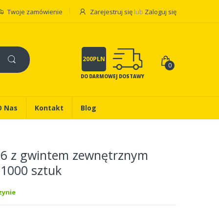
Twoje zamówienie
Zarejestruj się
lub
Zaloguj się
200PLN
0
DO DARMOWEJ DOSTAWY
O Nas
Kontakt
Blog
6 z gwintem zewnętrznym
1000 sztuk
ynie