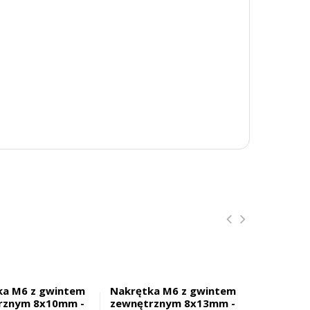
ka M6 z gwintem
Nakrętka M6 z gwintem
Nakrętka
rznym 8x10mm -
zewnętrznym 8x13mm -
zewnętr