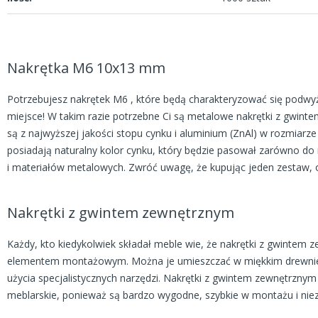
Nakrętka M6 10x13 mm
Potrzebujesz nakrętek M6 , które będą charakteryzować się podwyż
miejsce! W takim razie potrzebne Ci są metalowe nakrętki z gwin
są z najwyższej jakości stopu cynku i aluminium (ZnAl) w rozmiar
posiadają naturalny kolor cynku, który będzie pasował zarówno do
i materiałów metalowych. Zwróć uwagę, że kupując jeden zestaw, 
Nakrętki z gwintem zewnętrznym
Każdy, kto kiedykolwiek składał meble wie, że nakrętki z gwinte
elementem montażowym. Można je umieszczać w miękkim drewnie (n
użycia specjalistycznych narzędzi. Nakrętki z gwintem zewnętrzny
meblarskie, ponieważ są bardzo wygodne, szybkie w montażu i niez