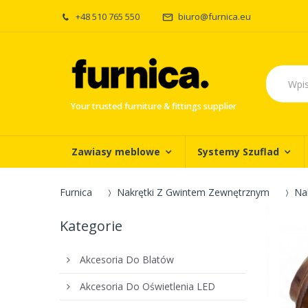
+48 510 765 550
biuro@furnica.eu
Your trusted furniture & fittings supplier
Zawiasy meblowe
Systemy Szuflad
Furnica
Nakrętki Z Gwintem Zewnętrznym
Na
Kategorie
Akcesoria Do Blatów
Akcesoria Do Oświetlenia LED