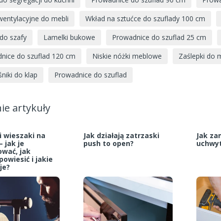
 wentylacyjne do mebli
Wkład na sztućce do szuflady 100 cm
 do szafy
Lamelki bukowe
Prowadnice do szuflad 25 cm
nice do szuflad 120 cm
Niskie nóżki meblowe
Zaślepki do 
niki do klap
Prowadnice do szuflad
ie artykuły
i wieszaki na
Jak działają zatrzaski
Jak z
– jak je
push to open?
uchwyt
wać, jak
owiesić i jakie
je?