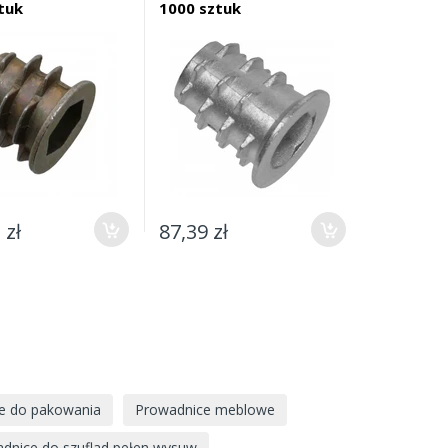
tuk
1000 sztuk
- 1 sztuk
 zł
87,39 zł
1,14 zł
ie do pakowania
Prowadnice meblowe
dnice do szuflad pełen wysuw