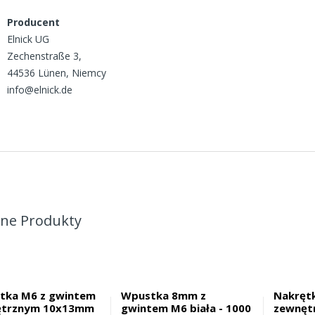
Producent
Elnick UG
Zechenstraße 3,
44536 Lünen, Niemcy
info@elnick.de
ne Produkty
tka M6 z gwintem
Wpustka 8mm z
Nakręt
ętrznym 10x13mm
gwintem M6 biała - 1000
zewnęt