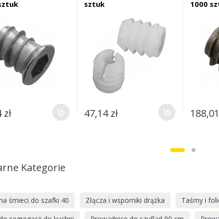
sztuk
sztuk
1000 sz
 zł
47,14 zł
188,01
arne Kategorie
na śmieci do szafki 40
Złącza i wsporniki drążka
Taśmy i fol
do segregacji do kuchni
Prowadnice do szuflad 90 cm
Prowa