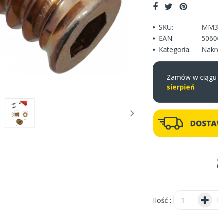
SKU:
MM3
EAN:
5060
Kategoria:
Nakr
Zamów w ciąg
sierpień
Ilość :