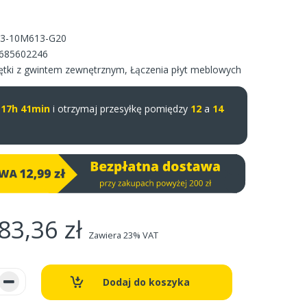
3-10M613-G20
685602246
ętki z gwintem zewnętrznym
,
Łączenia płyt meblowych
u
17h 41min
i otrzymaj przesyłkę pomiędzy
12
a
14
83,36 zł
Zawiera 23% VAT
Dodaj do koszyka