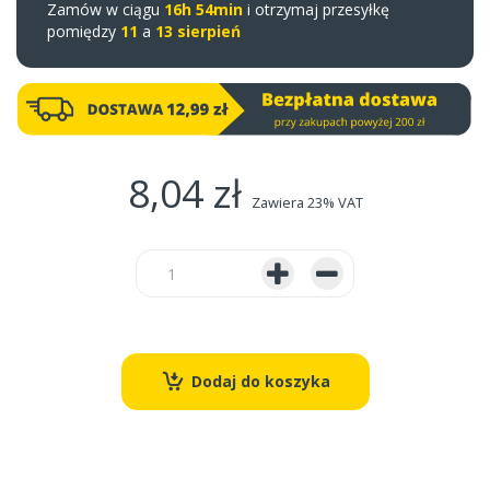
Zamów w ciągu
16h 54min
i otrzymaj przesyłkę
pomiędzy
11
a
13 sierpień
8,04 zł
Zawiera 23% VAT
Dodaj do koszyka