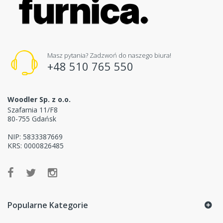
Masz pytania? Zadzwoń do naszego biura!
+48 510 765 550
Woodler Sp. z o.o.
Szafarnia 11/F8
80-755 Gdańsk
NIP: 5833387669
KRS: 0000826485
Popularne Kategorie