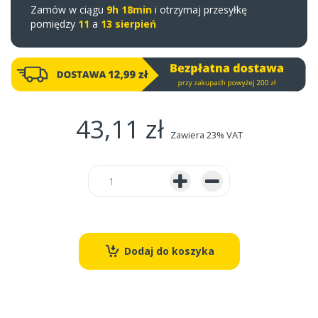
Zamów w ciągu
9h 18min
i otrzymaj przesyłkę
pomiędzy
11
a
13 sierpień
43,11 zł
Zawiera 23% VAT
Dodaj do koszyka