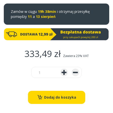
Zamów w ciągu
19h 38min
i otrzymaj przesyłkę
pomiędzy
11
a
13 sierpień
333,49 zł
Zawiera 23% VAT
Dodaj do koszyka