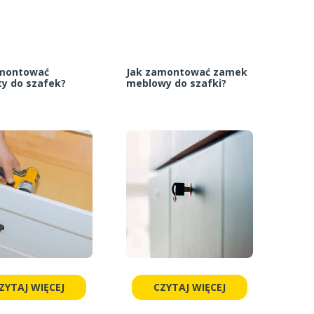
amontować
Jak zamontować zamek
y do szafek?
meblowy do szafki?
ZYTAJ WIĘCEJ
CZYTAJ WIĘCEJ