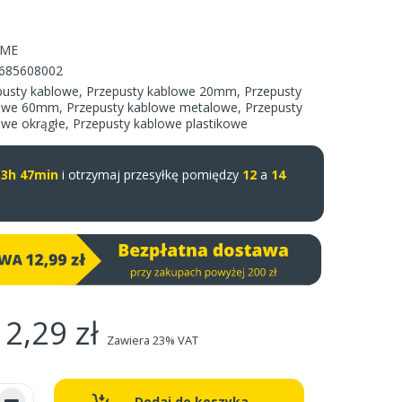
-ME
685608002
pusty kablowe
,
Przepusty kablowe 20mm
,
Przepusty
owe 60mm
,
Przepusty kablowe metalowe
,
Przepusty
owe okrągłe
,
Przepusty kablowe plastikowe
u
3h 47min
i otrzymaj przesyłkę pomiędzy
12
a
14
2,29 zł
Zawiera 23% VAT
Dodaj do koszyka