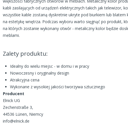
większości fabrycznych otworów w meblach. Metaliczny kolor prod
kabli zasilających od urządzeń elektrycznych takich jak telewizor,
wszystkie kable zostaną dyskretnie ukryte pod biurkiem lub blate
na estetykę wnętrza. Podczas wyboru warto sięgnąć po produkt, któ
na których zostanie wykonany otwór - metaliczny kolor będzie dos
meblami.
Zalety produktu:
Idealny do wielu miejsc - w domu i w pracy
Nowoczesny i oryginalny design
Atrakcyjna cena
Wykonane z wysokiej jakości tworzywa sztucznego
Producent
Elnick UG
Zechenstraße 3,
44536 Lünen, Niemcy
info@elnick.de