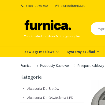
+48 510 765 550
biuro@furnica.eu
Your trusted furniture & fittings supplier
Zawiasy meblowe
Systemy Szuflad
Furnica
Przepusty Kablowe
Przepust kablowy 
Kategorie
Akcesoria Do Blatów
Akcesoria Do Oświetlenia LED