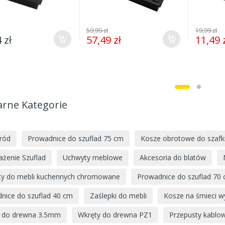
59,99 zł
19,99 zł
 zł
57,49 zł
11,49 
arne Kategorie
ród
Prowadnice do szuflad 75 cm
Kosze obrotowe do szafki
żenie Szuflad
Uchwyty meblowe
Akcesoria do blatów
y do mebli kuchennych chromowane
Prowadnice do szuflad 70
nice do szuflad 40 cm
Zaślepki do mebli
Kosze na śmieci 
 do drewna 3.5mm
Wkręty do drewna PZ1
Przepusty kabl