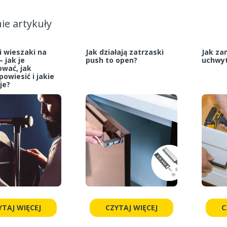
ie artykuły
i wieszaki na
Jak działają zatrzaski
Jak z
– jak je
push to open?
uchwyt
wać, jak
owiesić i jakie
je?
YTAJ WIĘCEJ
CZYTAJ WIĘCEJ
C