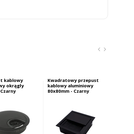
st kablowy
Kwadratowy przepust
Przepust
wy okrągły
kablowy aluminiowy
gumką m
 Czarny
80x80mm - Czarny
okrągły 