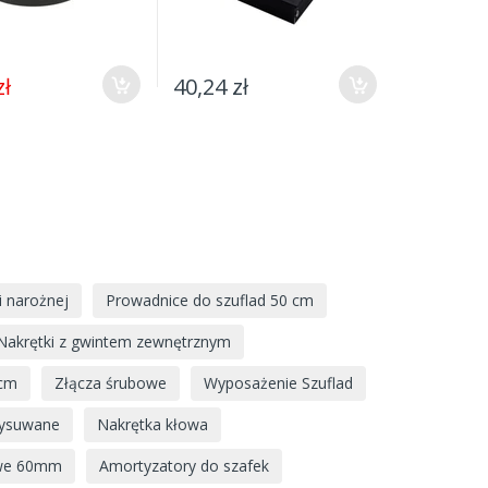
zł
40,24 zł
17,24 zł
 narożnej
Prowadnice do szuflad 50 cm
Nakrętki z gwintem zewnętrznym
 cm
Złącza śrubowe
Wyposażenie Szuflad
wysuwane
Nakrętka kłowa
owe 60mm
Amortyzatory do szafek