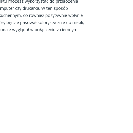
uktu możesz wykorzystać do przełożenia
 komputer czy drukarka. W ten sposób
m kuchennym, co również pozytywnie wpłynie
ry będzie pasował kolorystycznie do mebli,
konale wyglądał w połączeniu z ciemnymi