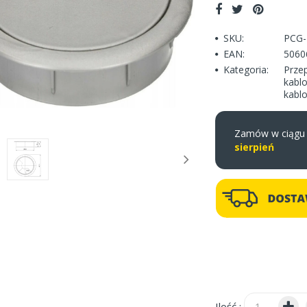
SKU:
PCG
EAN:
5060
Kategoria:
Prze
kabl
kabl
Zamów w ciąg
sierpień
Ilość :