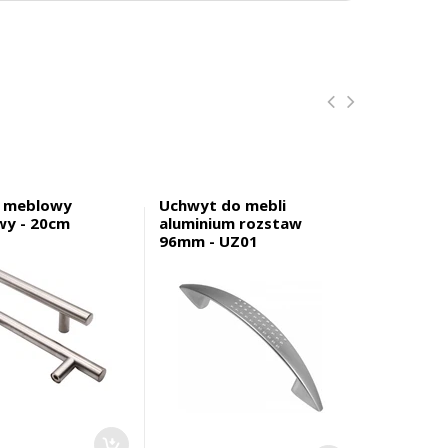
 meblowy
Uchwyt do mebli
Uchwyt 
wy - 20cm
aluminium rozstaw
relingow
96mm - UZ01
5,74 zł