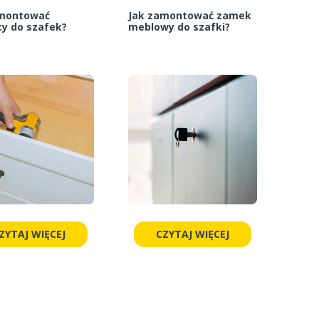
amontować
Jak zamontować zamek
y do szafek?
meblowy do szafki?
ZYTAJ WIĘCEJ
CZYTAJ WIĘCEJ