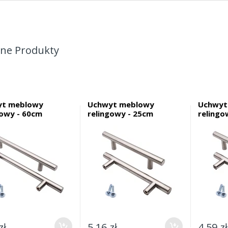
ne Produkty
yt meblowy
Uchwyt meblowy
Uchwyt
gowy - 60cm
relingowy - 25cm
relingo
zł
5,16 zł
4,59 zł