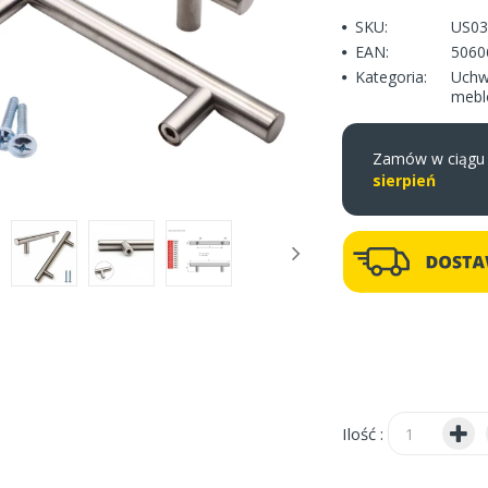
SKU:
US03
EAN:
5060
Kategoria:
Uchw
meb
Zamów w ciąg
sierpień
Ilość :