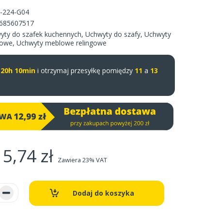
-224-G04
685607517
yty do szafek kuchennych
,
Uchwyty do szafy
,
Uchwyty
lowe
,
Uchwyty meblowe relingowe
u
20h 10min
i otrzymaj przesyłkę pomiędzy
11
a
13
5,74 zł
Zawiera 23% VAT
Dodaj do koszyka