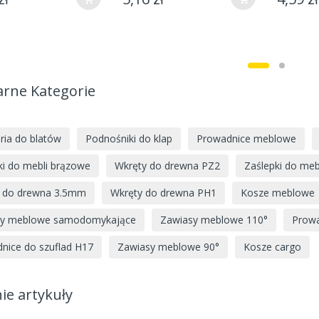
arne Kategorie
ria do blatów
Podnośniki do klap
Prowadnice meblowe
ki do mebli brązowe
Wkręty do drewna PZ2
Zaślepki do meb
 do drewna 3.5mm
Wkręty do drewna PH1
Kosze meblowe
sy meblowe samodomykające
Zawiasy meblowe 110°
Prowa
nice do szuflad H17
Zawiasy meblowe 90°
Kosze cargo
ie artykuły