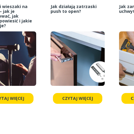
i wieszaki na
Jak działają zatrzaski
Jak z
– jak je
push to open?
uchwyt
wać, jak
owiesić i jakie
je?
YTAJ WIĘCEJ
CZYTAJ WIĘCEJ
C