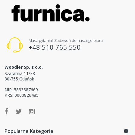
Masz pytania? Zadzwoń do naszego biura!
+48 510 765 550
Woodler Sp. z o.o.
Szafarnia 11/F8
80-755 Gdańsk
NIP: 5833387669
KRS: 0000826485
Popularne Kategorie