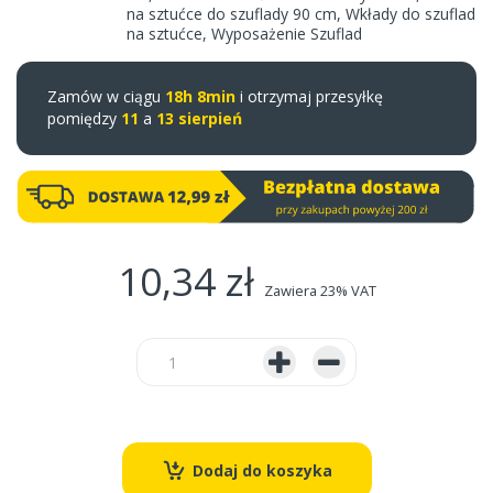
na sztućce do szuflady 90 cm
,
Wkłady do szuflad
na sztućce
,
Wyposażenie Szuflad
Zamów w ciągu
18h 8min
i otrzymaj przesyłkę
pomiędzy
11
a
13 sierpień
10,34 zł
Zawiera 23% VAT
Dodaj do koszyka