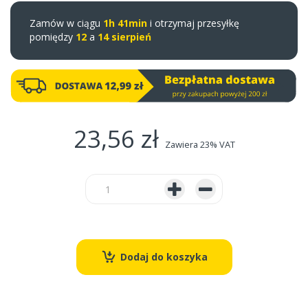
Zamów w ciągu
1h 41min
i otrzymaj przesyłkę
pomiędzy
12
a
14 sierpień
23,56 zł
Zawiera 23% VAT
Dodaj do koszyka