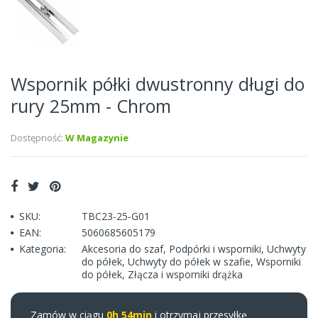
Wspornik półki dwustronny długi do
rury 25mm - Chrom
Dostępność:
W Magazynie
SKU:
TBC23-25-G01
EAN:
5060685605179
Kategoria:
Akcesoria do szaf
,
Podpórki i wsporniki
,
Uchwyty
do półek
,
Uchwyty do półek w szafie
,
Wsporniki
do półek
,
Złącza i wsporniki drążka
Zamów w ciągu
0h 54min
i otrzymaj przesyłkę