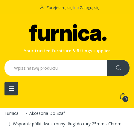
Zarejestruj się
lub
Zaloguj się
Your trusted furniture & fittings supplier
0
Furnica
Akcesoria Do Szaf
Wspornik półki dwustronny długi do rury 25mm - Chrom