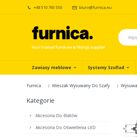
+48 510 765 550
biuro@furnica.eu
Your trusted furniture & fittings supplier
Zawiasy meblowe
Systemy Szuflad
Furnica
Wieszak Wysuwany Do Szafy
Wysuwan
Kategorie
Akcesoria Do Blatów
Akcesoria Do Oświetlenia LED