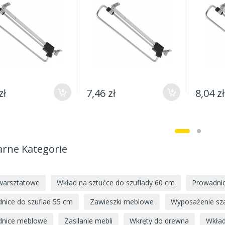
zł
7,46 zł
8,04 zł
arne Kategorie
warsztatowe
Wkład na sztućce do szuflady 60 cm
Prowadnic
nice do szuflad 55 cm
Zawieszki meblowe
Wyposażenie sz
dnice meblowe
Zasilanie mebli
Wkręty do drewna
Wkład