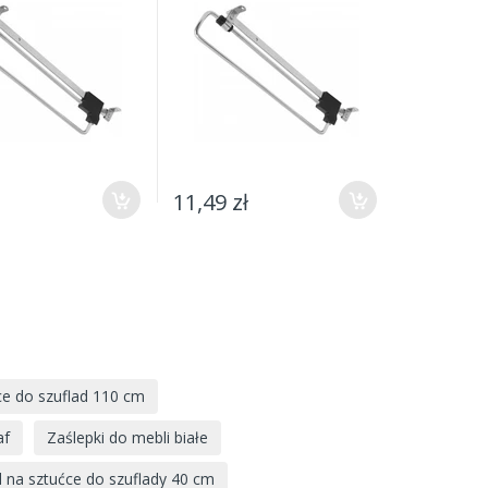
11,49 zł
9,76 zł
e do szuflad 110 cm
af
Zaślepki do mebli białe
 na sztućce do szuflady 40 cm