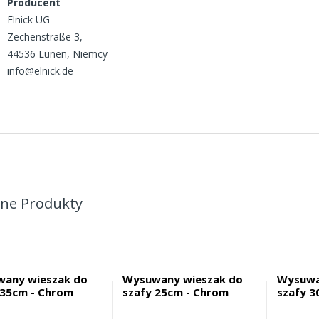
Producent
Elnick UG
Zechenstraße 3,
44536 Lünen, Niemcy
info@elnick.de
ne Produkty
any wieszak do
Wysuwany wieszak do
Wysuwa
 35cm - Chrom
szafy 25cm - Chrom
szafy 3