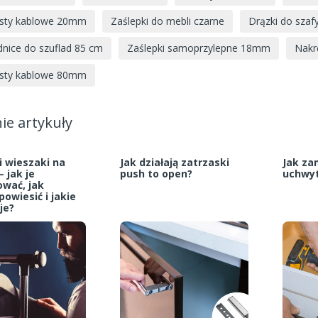
sty kablowe 20mm
Zaślepki do mebli czarne
Drązki do szaf
nice do szuflad 85 cm
Zaślepki samoprzylepne 18mm
Nakr
sty kablowe 80mm
ie artykuły
i wieszaki na
Jak działają zatrzaski
Jak z
– jak je
push to open?
uchwyt
wać, jak
owiesić i jakie
je?