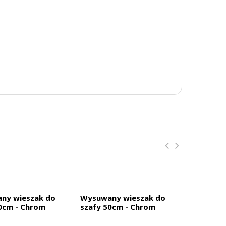
ny wieszak do
Wysuwany wieszak do
Wysuwany
0cm - Chrom
szafy 50cm - Chrom
szafy 40