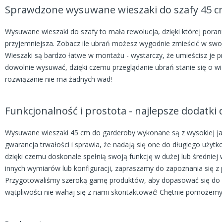
Sprawdzone wysuwane wieszaki do szafy 45 
Wysuwane wieszaki do szafy to mała rewolucja, dzięki której porann
przyjemniejsza. Zobacz ile ubrań możesz wygodnie zmieścić w swoje
Wieszaki są bardzo łatwe w montażu - wystarczy, że umieścisz je p
dowolnie wysuwać, dzięki czemu przeglądanie ubrań stanie się o wie
rozwiązanie nie ma żadnych wad!
Funkcjonalność i prostota - najlepsze dodatki 
Wysuwane wieszaki 45 cm do garderoby wykonane są z wysokiej jako
gwarancja trwałości i sprawia, że nadają się one do długiego uży
dzięki czemu doskonale spełnią swoją funkcję w dużej lub średniej w
innych wymiarów lub konfiguracji, zapraszamy do zapoznania się z 
Przygotowaliśmy szeroką gamę produktów, aby dopasować się do P
wątpliwości nie wahaj się z nami skontaktować! Chętnie pomożemy