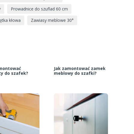
y
Prowadnice do szuflad 60 cm
ętka kłowa
Zawiasy meblowe 30°
amontować
Jak zamontować zamek
y do szafek?
meblowy do szafki?