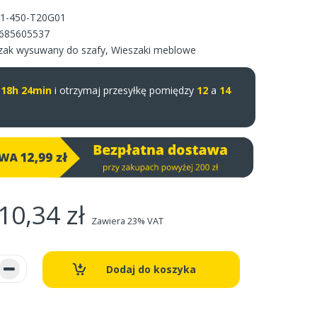
-450-T20G01
685605537
zak wysuwany do szafy
,
Wieszaki meblowe
u
18h 24min
i otrzymaj przesyłkę pomiędzy
12
a
14
10,34 zł
Zawiera 23% VAT
Dodaj do koszyka