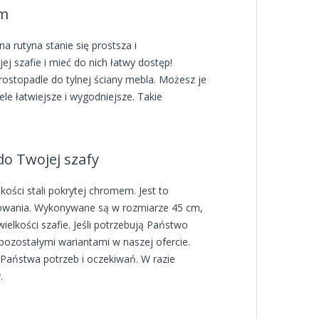
cm
a rutyna stanie się prostsza i
j szafie i mieć do nich łatwy dostęp!
rostopadle do tylnej ściany mebla. Możesz je
le łatwiejsze i wygodniejsze. Takie
do Twojej szafy
ści stali pokrytej chromem. Jest to
tkowania. Wykonywane są w rozmiarze 45 cm,
ielkości szafie. Jeśli potrzebują Państwo
pozostałymi wariantami w naszej ofercie.
aństwa potrzeb i oczekiwań. W razie
.