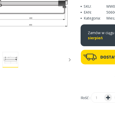
SKU:
WW01
EAN:
5060
Kategoria:
Wies
Zamów w ciąg
sierpień
Ilość :