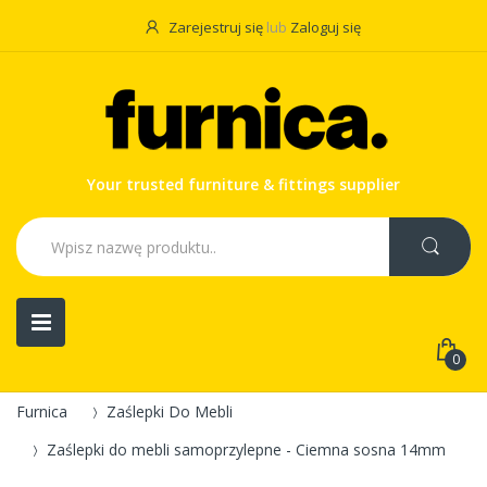
Zarejestruj się
lub
Zaloguj się
Your trusted furniture & fittings supplier
0
Furnica
Zaślepki Do Mebli
Zaślepki do mebli samoprzylepne - Ciemna sosna 14mm