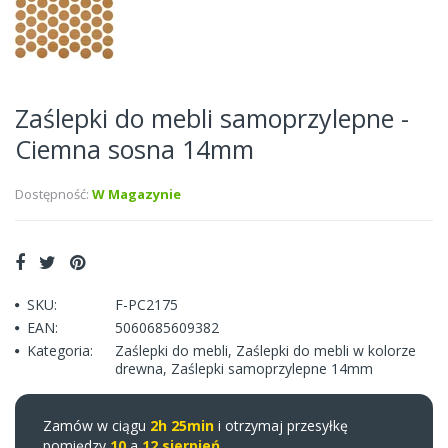
Zaślepki do mebli samoprzylepne -
Ciemna sosna 14mm
Dostępność:
W Magazynie
SKU:
F-PC2175
EAN:
5060685609382
Kategoria:
Zaślepki do mebli
,
Zaślepki do mebli w kolorze
drewna
,
Zaślepki samoprzylepne 14mm
Zamów w ciągu
2h 25min
i otrzymaj przesyłkę
pomiędzy
10
a
12 sierpień