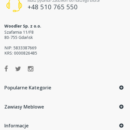
Masz pytania? Zadzwoń do naszego biura!
+48 510 765 550
Woodler Sp. z o.o.
Szafarnia 11/F8
80-755 Gdańsk
NIP: 5833387669
KRS: 0000826485
Popularne Kategorie
Zawiasy Meblowe
Informacje