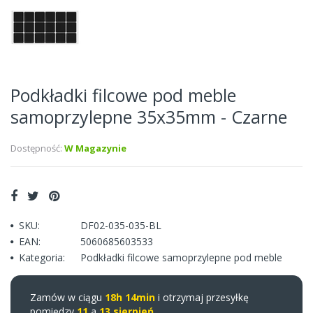
Podkładki filcowe pod meble
samoprzylepne 35x35mm - Czarne
Dostępność:
W Magazynie
SKU:
DF02-035-035-BL
EAN:
5060685603533
Kategoria:
Podkładki filcowe samoprzylepne pod meble
Zamów w ciągu
18h 14min
i otrzymaj przesyłkę
pomiędzy
11
a
13 sierpień