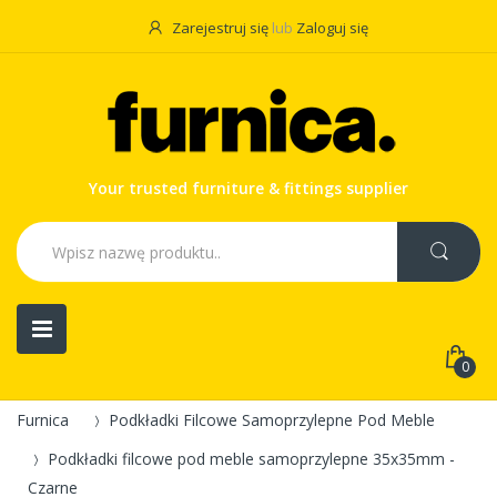
Zarejestruj się
lub
Zaloguj się
Your trusted furniture & fittings supplier
0
Furnica
Podkładki Filcowe Samoprzylepne Pod Meble
Podkładki filcowe pod meble samoprzylepne 35x35mm -
Czarne