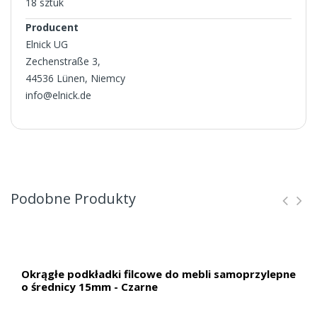
18 sztuk
Producent
Elnick UG
Zechenstraße 3,
44536 Lünen, Niemcy
info@elnick.de
Podobne Produkty
Okrągłe podkładki filcowe do mebli samoprzylepne
o średnicy 15mm - Czarne