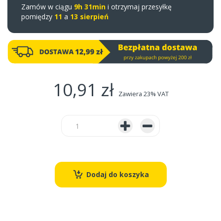
Zamów w ciągu
9h 31min
i otrzymaj przesyłkę
pomiędzy
11
a
13 sierpień
10,91 zł
Zawiera 23% VAT
Dodaj do koszyka