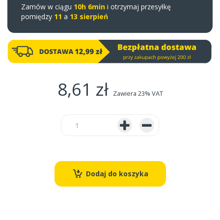
Zamów w ciągu
10h 6min
i otrzymaj przesyłkę
pomiędzy
11
a
13 sierpień
8,61 zł
Zawiera 23% VAT
Dodaj do koszyka