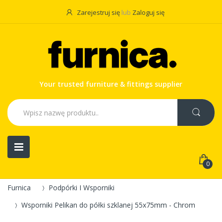
Zarejestruj się
lub
Zaloguj się
Your trusted furniture & fittings supplier
0
Furnica
Podpórki I Wsporniki
Wsporniki Pelikan do półki szklanej 55x75mm - Chrom