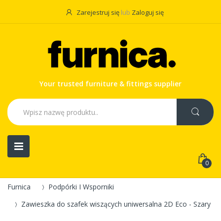
Zarejestruj się
lub
Zaloguj się
Your trusted furniture & fittings supplier
0
Furnica
Podpórki I Wsporniki
Zawieszka do szafek wiszących uniwersalna 2D Eco - Szary