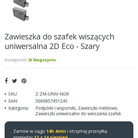
Zawieszka do szafek wiszących
uniwersalna 2D Eco - Szary
Dostępność:
W Magazynie
SKU:
Z-ZM-UNIV-NGR
EAN:
5060857451245
Kategoria:
Podpórki i wsporniki
,
Zawieszki meblowe
,
Zawieszki uniwersalne do wieszania szafek
Zamów w ciągu
14h 4min
i otrzymaj przesyłkę
pomiędzy
12
a
14 sierpień